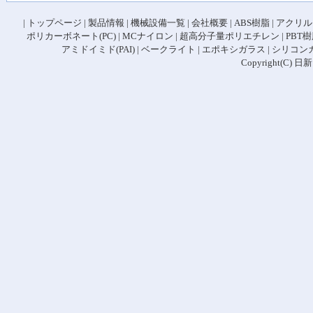
|
トップページ
|
製品情報
|
機械設備一覧
|
会社概要
|
ABS樹脂
|
アクリル
ポリカーボネート(PC)
|
MCナイロン
|
超高分子量ポリエチレン
|
PBT
アミドイミド(PAI)
|
ベークライト
|
エポキシガラス
|
シリコン
Copyright(C) 日