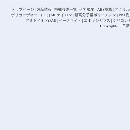
|
トップページ
|
製品情報
|
機械設備一覧
|
会社概要
|
ABS樹脂
|
アクリル
ポリカーボネート(PC)
|
MCナイロン
|
超高分子量ポリエチレン
|
PBT
アミドイミド(PAI)
|
ベークライト
|
エポキシガラス
|
シリコン
Copyright(C) 日