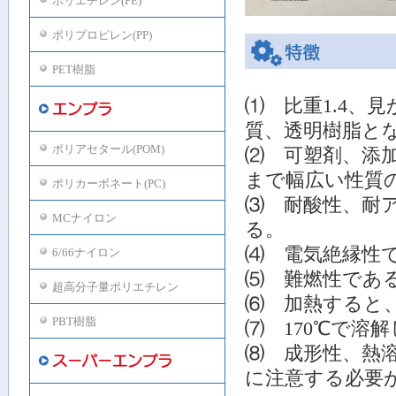
ポリエチレン(PE)
ポリプロピレン(PP)
PET樹脂
⑴ 比重1.4、
質、透明樹脂と
ポリアセタール(POM)
⑵ 可塑剤、添
まで幅広い性質
ポリカーボネート(PC)
⑶ 耐酸性、耐
MCナイロン
る。
⑷ 電気絶縁性
6/66ナイロン
⑸ 難燃性であ
超高分子量ポリエチレン
⑹ 加熱すると、6
PBT樹脂
⑺ 170℃で溶
⑻ 成形性、熱
に注意する必要