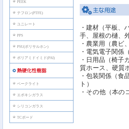
PEEK
テフロン(PTFE)
ユニレート
・建材（平板、
手、屋根の樋、
PPS
・農業用（農ビ
PSU(ポリサルホン)
・電気電子関係
ポリアミドイミド(PAI)
・日用品（椅子
質ホース、硬質
・包装関係（食
ト）
ベークライト
・その他（本の
エポキシガラス
シリコンガラス
TCボード